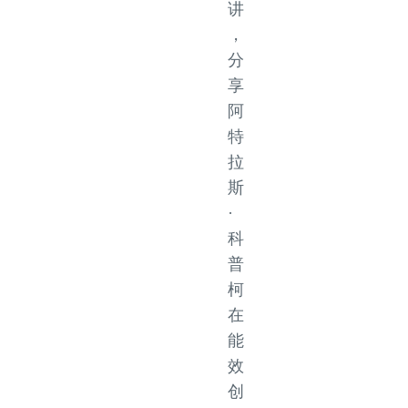
讲
，
分
享
阿
特
拉
斯
·
科
普
柯
在
能
效
创