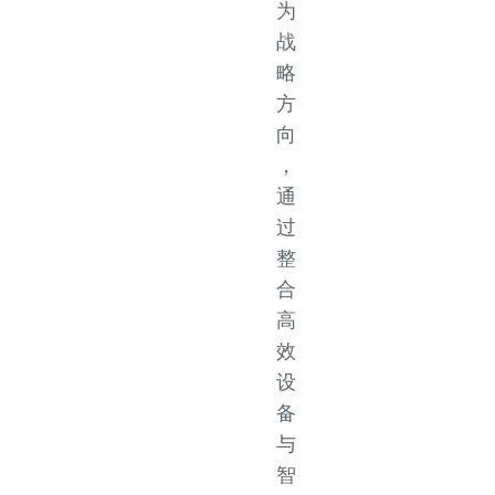
为
战
略
方
向
，
通
过
整
合
高
效
设
备
与
智