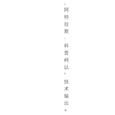
。
阿
特
拉
斯
·
科
普
柯
以
“
技
术
输
出
+