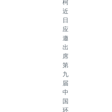
柯
近
日
应
邀
出
席
第
九
届
中
国
环