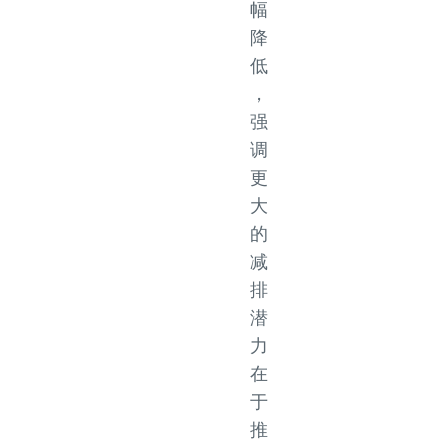
幅
降
低
，
强
调
更
大
的
减
排
潜
力
在
于
推