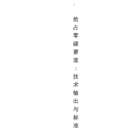
。
抢
占
零
碳
赛
道
：
技
术
输
出
与
标
准