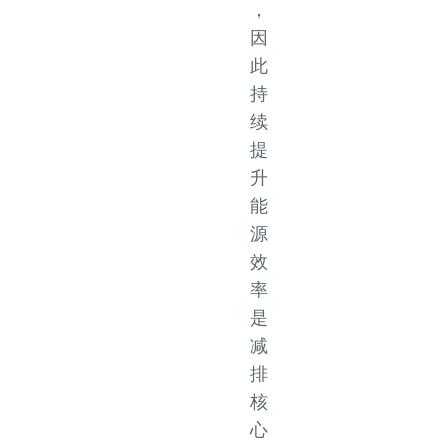
，
因
此
持
续
提
升
能
源
效
率
是
减
排
核
心