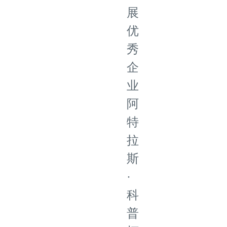
展
优
秀
企
业
阿
特
拉
斯
·
科
普