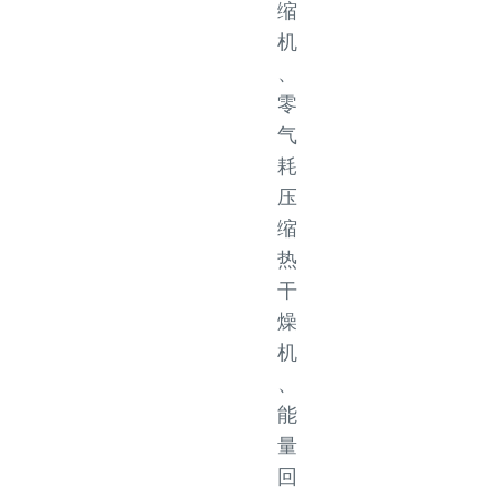
缩
机
、
零
气
耗
压
缩
热
干
燥
机
、
能
量
回