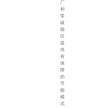
厂
和
零
碳
园
区
提
供
有
保
障
的
节
能
模
式