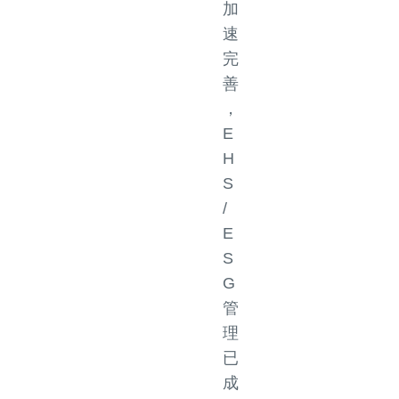
加
速
完
善
，
E
H
S
/
E
S
G
管
理
已
成