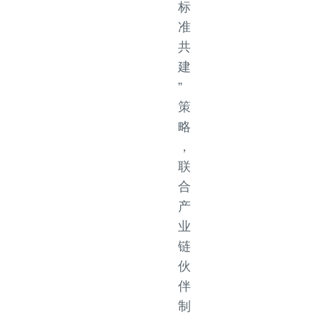
标
准
共
建
”
策
略
，
联
合
产
业
链
伙
伴
制