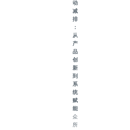
动
减
排
：
从
产
品
创
新
到
系
统
赋
能
众
所