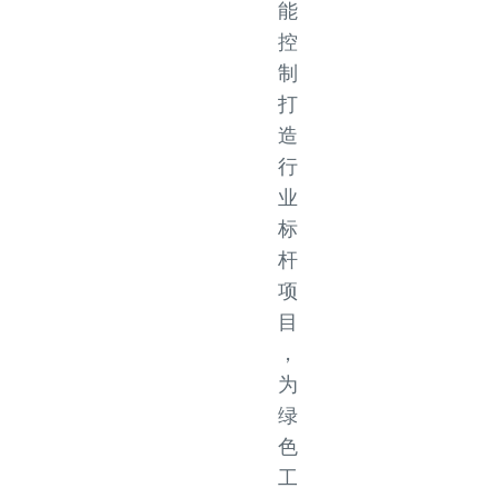
能
控
制
打
造
行
业
标
杆
项
目
，
为
绿
色
工