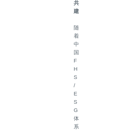
共
建
随
着
中
国
F
H
S
/
E
S
G
体
系