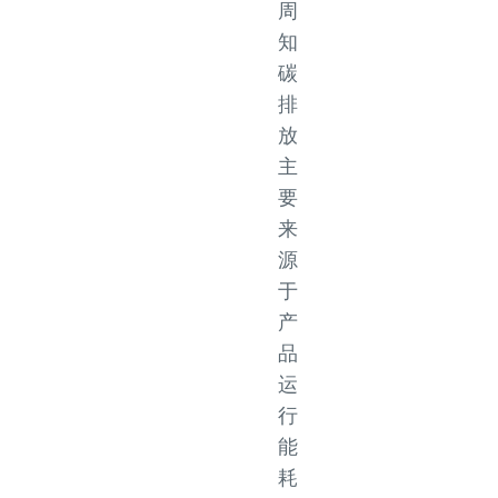
周
知
碳
排
放
主
要
来
源
于
产
品
运
行
能
耗