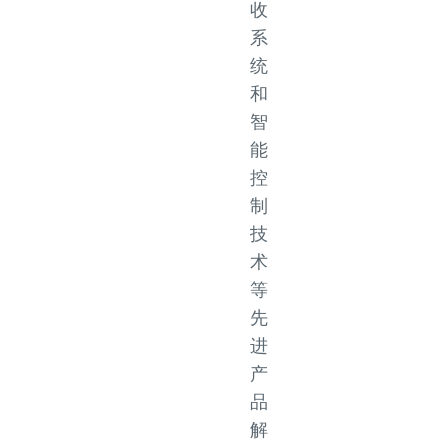
收
系
统
和
智
能
控
制
技
术
等
先
进
产
品
解