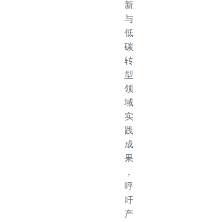
新
与
低
碳
转
型
领
域
实
践
成
果
，
呼
吁
产