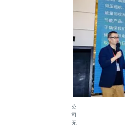
公
司
无