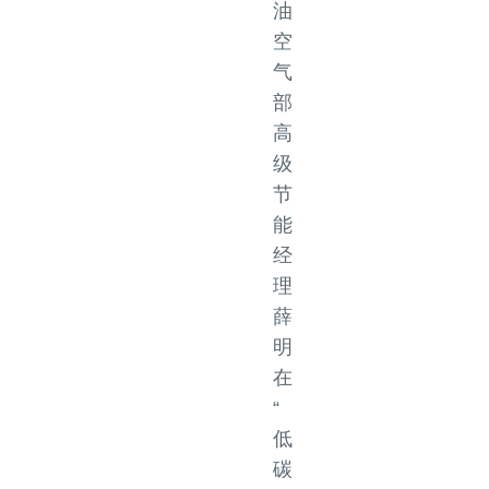
油
空
气
部
高
级
节
能
经
理
薛
明
在
“
低
碳