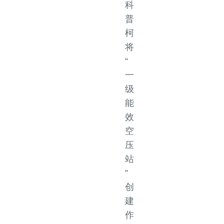
科
普
柯
将
“
一
级
能
效
空
压
站
”
创
建
作