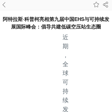
阿特拉斯·科普柯亮相第九届中国EHS与可持续发
展国际峰会：倡导共建低碳空压站生态圈
近
期
，
全
球
可
持
续
发