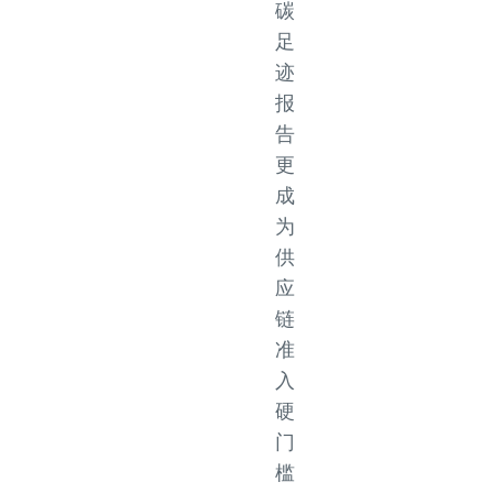
碳
足
迹
报
告
更
成
为
供
应
链
准
入
硬
门
槛