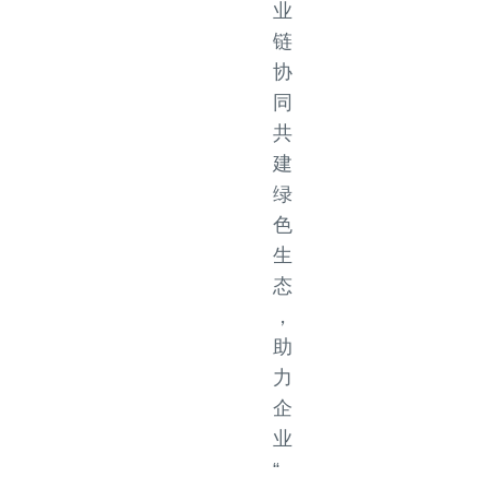
业
链
协
同
共
建
绿
色
生
态
，
助
力
企
业
“