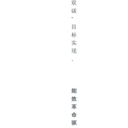
双
碳
”
目
标
实
现
。
能
效
革
命
驱