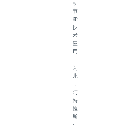
动
节
能
技
术
应
用
。
为
此
，
阿
特
拉
斯
·