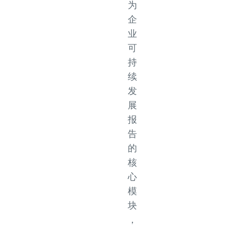
为
企
业
可
持
续
发
展
报
告
的
核
心
模
块
，