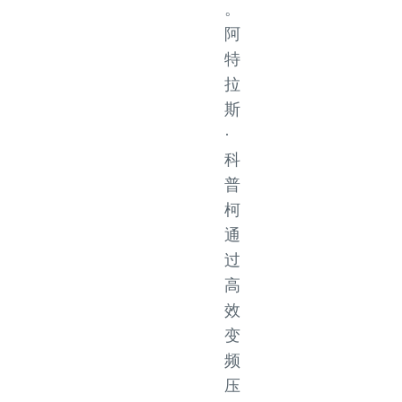
。
阿
特
拉
斯
·
科
普
柯
通
过
高
效
变
频
压