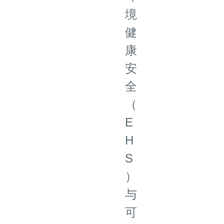
境
健
康
安
全
（
E
H
S
）
与
可