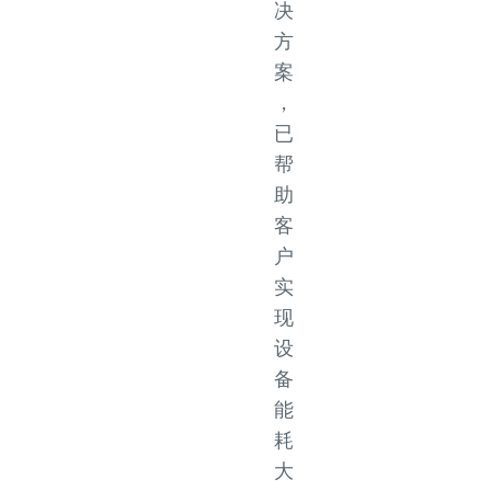
决
方
案
，
已
帮
助
客
户
实
现
设
备
能
耗
大