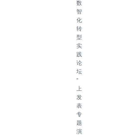
数
智
化
转
型
实
践
论
坛
”
上
发
表
专
题
演