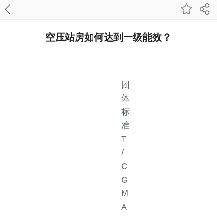
空压站房如何达到一级能效？
团
体
标
准
T
/
C
G
M
A