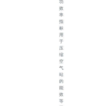
功
效
率
指
标
用
于
压
缩
空
气
站
的
能
效
等