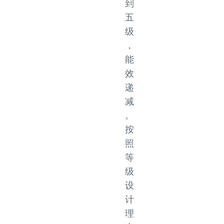
到
五
级
，
能
效
递
减
。
按
照
等
级
设
计
理