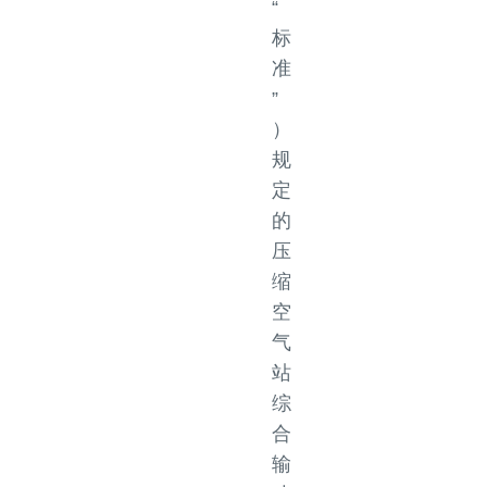
“
标
准
”
）
规
定
的
压
缩
空
气
站
综
合
输