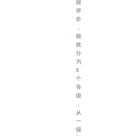
级
评
价
，
能
效
分
为
5
个
等
级
，
从
一
级