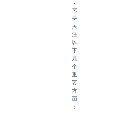
，
需
要
关
注
以
下
几
个
重
要
方
面
：
测
试