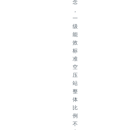
念
，
一
级
能
效
标
准
空
压
站
整
体
比
例
不