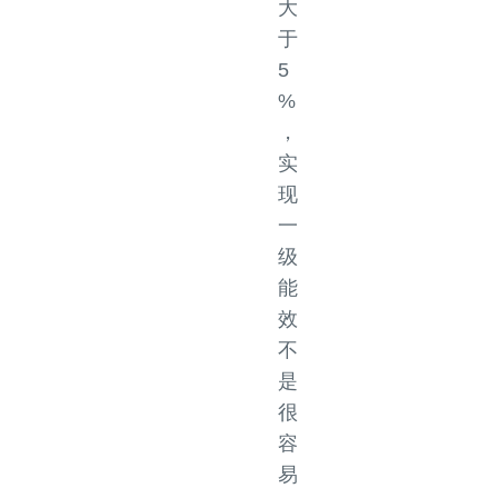
大
于
5
%
，
实
现
一
级
能
效
不
是
很
容
易